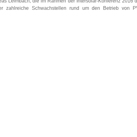
reas Leimbach, die im Rahmen der Intersolar-Konferenz 2016 dis
ber zahlreiche Schwachstellen rund um den Betrieb von P