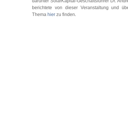
darunter SolarKapital-Geschäftsführer Dr. And
berichtete von dieser Veranstaltung und ü
Thema
hier
zu finden.