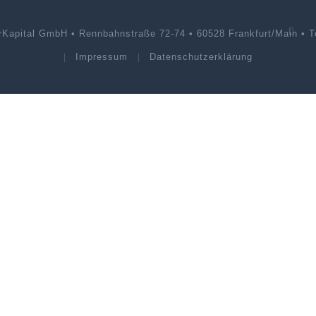
rKapital GmbH • Rennbahnstraße 72-74 • 60528 Frankfurt/Main • Te
Impressum
Datenschutzerklärung