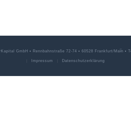
rKapital GmbH • Rennbahnstraße 72-74 • 60528 Frankfurt/Main • Te
Impressum
Datenschutzerklärung