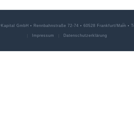
rKapital GmbH • Rennbahnstraße 72-74 • 60528 Frankfurt/Main • Te
Impressum
Datenschutzerklärung