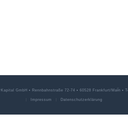
rKapital GmbH • Rennbahnstraße 72-74 • 60528 Frankfurt/Main • Te
Impressum
Datenschutzerklärung